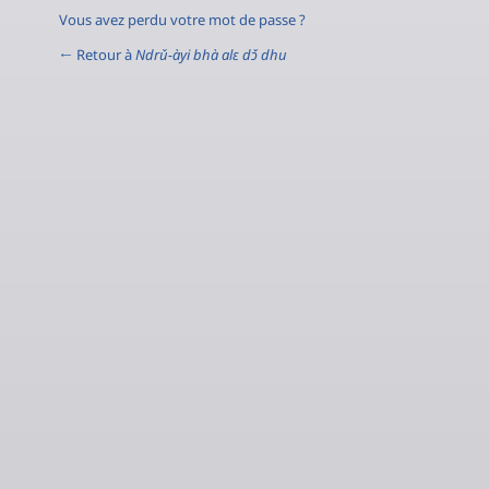
Vous avez perdu votre mot de passe ?
← Retour à
Ndrǔ-àyi bhà alɛ dɔ̌ dhu